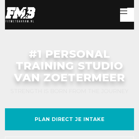
#1 PERSONAL
TRAINING STUDIO
VAN ZOETERMEER
STRENGTH IS BORN FROM THE JOURNEY
PLAN DIRECT JE INTAKE